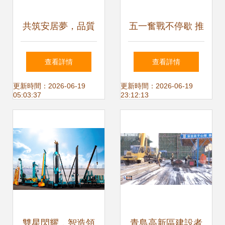
共筑安居夢，品質
五一奮戰不停歇 推
再提升——湖北省
動山東援疆項目建
查看詳情
查看詳情
住宅工程品質提升
設跑出加速度
更新時間：2026-06-19
更新時間：2026-06-19
05:03:37
23:12:13
培訓暨現場觀摩交
流會側記
雙星閃耀，智造領
青島高新區建設者